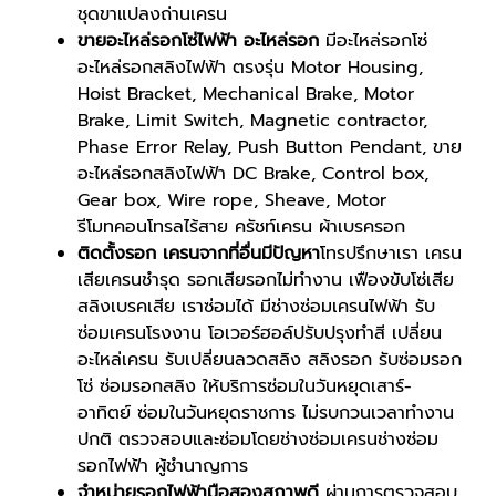
ชุดขาแปลงถ่านเครน
ขายอะไหล่รอกโซ่ไฟฟ้า อะไหล่รอก
มีอะไหล่รอกโซ่
อะไหล่รอกสลิงไฟฟ้า ตรงรุ่น Motor Housing,
Hoist Bracket, Mechanical Brake, Motor
Brake, Limit Switch, Magnetic contractor,
Phase Error Relay, Push Button Pendant, ขาย
อะไหล่รอกสลิงไฟฟ้า DC Brake, Control box,
Gear box, Wire rope, Sheave, Motor
รีโมทคอนโทรลไร้สาย ครัชท์เครน ผ้าเบรครอก
ติดตั้งรอก เครนจากที่อื่นมีปัญหา
โทรปรึกษาเรา เครน
เสียเครนชำรุด รอกเสียรอกไม่ทำงาน เฟืองขับโซ่เสีย
สลิงเบรคเสีย เราซ่อมได้ มีช่างซ่อมเครนไฟฟ้า รับ
ซ่อมเครนโรงงาน โอเวอร์ฮอล์ปรับปรุงทำสี เปลี่ยน
อะไหล่เครน รับเปลี่ยนลวดสลิง สลิงรอก รับซ่อมรอก
โซ่ ซ่อมรอกสลิง ให้บริการซ่อมในวันหยุดเสาร์-
อาทิตย์ ซ่อมในวันหยุดราชการ ไม่รบกวนเวลาทำงาน
ปกติ ตรวจสอบและซ่อมโดยช่างซ่อมเครนช่างซ่อม
รอกไฟฟ้า ผู้ชำนาญการ
จำหน่ายรอกไฟฟ้ามือสองสภาพดี
ผ่านการตรวจสอบ