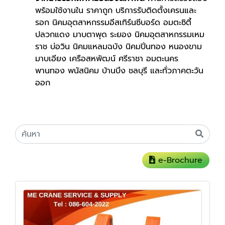
พร้อมใช้งานใน ราคาถูก บริการรับติดตั้งเครนและ
รอก นิคมอุตสาหกรรมอีสเทิร์นซีบอร์ด อมตะซิตี้
ปลวกแดง มาบตาพุด ระยอง นิคมอุตสาหกรรมเหม
ราช บ่อวิน นิคมแหลมฉบัง นิคมปิ่นทอง หนองขาม
มาบเอียง เครือสหพัฒน์ ศรีราชา อมตะนคร
พานทอง พนัสนิคม บ้านบึง ชลบุรี และทั่วภาคตะวัน
ออก
e-Brochure