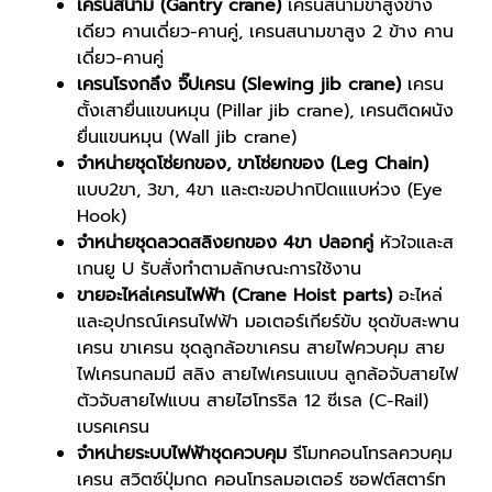
เครนสนาม (Gantry crane)
เครนสนามขาสูงข้าง
เดียว คานเดี่ยว-คานคู่, เครนสนามขาสูง 2 ข้าง คาน
เดี่ยว-คานคู่
เครนโรงกลึง จิ๊ปเครน (Slewing jib crane)
เครน
ตั้งเสายื่นแขนหมุน (Pillar jib crane), เครนติดผนัง
ยื่นแขนหมุน (Wall jib crane)
จำหน่ายชุดโซ่ยกของ, ขาโซ่ยกของ (Leg Chain)
แบบ2ขา, 3ขา, 4ขา และตะขอปากปิดแแบห่วง (Eye
Hook)
จำหน่ายชุดลวดสลิงยกของ 4ขา ปลอกคู่
หัวใจและส
เกนยู U รับสั่งทำตามลักษณะการใช้งาน
ขายอะไหล่เครนไฟฟ้า (Crane Hoist parts)
อะไหล่
และอุปกรณ์เครนไฟฟ้า มอเตอร์เกียร์ขับ ชุดขับสะพาน
เครน ขาเครน ชุดลูกล้อขาเครน สายไฟควบคุม สาย
ไฟเครนกลมมี สลิง สายไฟเครนแบน ลูกล้อจับสายไฟ
ตัวจับสายไฟแบน สายไฮโทรริล 12 ซีเรล (C-Rail)
เบรคเครน
จำหน่ายระบบไฟฟ้าชุดควบคุม
รีโมทคอนโทรลควบคุม
เครน สวิตซ์ปุ่มกด คอนโทรลมอเตอร์ ซอฟต์สตาร์ท