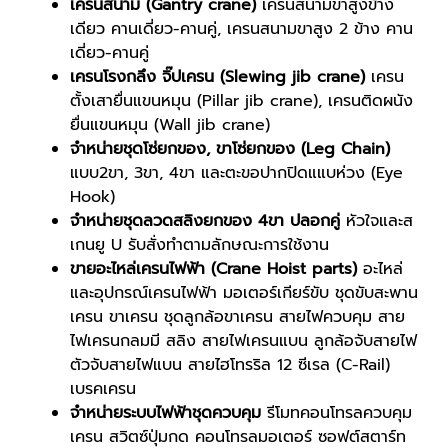
เครนสนาม (Gantry crane)
เครนสนามขาสูงข้าง
เดียว คานเดี่ยว-คานคู่, เครนสนามขาสูง 2 ข้าง คาน
เดี่ยว-คานคู่
เครนโรงกลึง จิ๊ปเครน (Slewing jib crane)
เครน
ตั้งเสายื่นแขนหมุน (Pillar jib crane), เครนติดผนัง
ยื่นแขนหมุน (Wall jib crane)
จำหน่ายชุดโซ่ยกของ, ขาโซ่ยกของ (Leg Chain)
แบบ2ขา, 3ขา, 4ขา และตะขอปากปิดแแบห่วง (Eye
Hook)
จำหน่ายชุดลวดสลิงยกของ 4ขา ปลอกคู่
หัวใจและส
เกนยู U รับสั่งทำตามลักษณะการใช้งาน
ขายอะไหล่เครนไฟฟ้า (Crane Hoist parts)
อะไหล่
และอุปกรณ์เครนไฟฟ้า มอเตอร์เกียร์ขับ ชุดขับสะพาน
เครน ขาเครน ชุดลูกล้อขาเครน สายไฟควบคุม สาย
ไฟเครนกลมมี สลิง สายไฟเครนแบน ลูกล้อจับสายไฟ
ตัวจับสายไฟแบน สายไฮโทรริล 12 ซีเรล (C-Rail)
เบรคเครน
จำหน่ายระบบไฟฟ้าชุดควบคุม
รีโมทคอนโทรลควบคุม
เครน สวิตซ์ปุ่มกด คอนโทรลมอเตอร์ ซอฟต์สตาร์ท