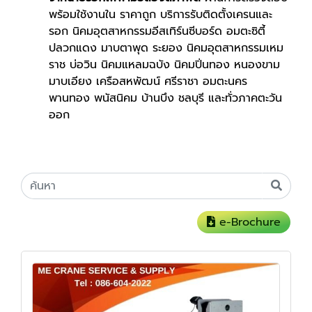
พร้อมใช้งานใน ราคาถูก บริการรับติดตั้งเครนและ
รอก นิคมอุตสาหกรรมอีสเทิร์นซีบอร์ด อมตะซิตี้
ปลวกแดง มาบตาพุด ระยอง นิคมอุตสาหกรรมเหม
ราช บ่อวิน นิคมแหลมฉบัง นิคมปิ่นทอง หนองขาม
มาบเอียง เครือสหพัฒน์ ศรีราชา อมตะนคร
พานทอง พนัสนิคม บ้านบึง ชลบุรี และทั่วภาคตะวัน
ออก
e-Brochure