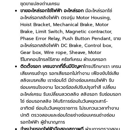
ชุดขาแปลงถ่านเครน
ขายอะไหล่รอกโซ่ไฟฟ้า อะไหล่รอก
มีอะไหล่รอกโซ่
อะไหล่รอกสลิงไฟฟ้า ตรงรุ่น Motor Housing,
Hoist Bracket, Mechanical Brake, Motor
Brake, Limit Switch, Magnetic contractor,
Phase Error Relay, Push Button Pendant, ขาย
อะไหล่รอกสลิงไฟฟ้า DC Brake, Control box,
Gear box, Wire rope, Sheave, Motor
รีโมทคอนโทรลไร้สาย ครัชท์เครน ผ้าเบรครอก
ติดตั้งรอก เครนจากที่อื่นมีปัญหา
โทรปรึกษาเรา เครน
เสียเครนชำรุด รอกเสียรอกไม่ทำงาน เฟืองขับโซ่เสีย
สลิงเบรคเสีย เราซ่อมได้ มีช่างซ่อมเครนไฟฟ้า รับ
ซ่อมเครนโรงงาน โอเวอร์ฮอล์ปรับปรุงทำสี เปลี่ยน
อะไหล่เครน รับเปลี่ยนลวดสลิง สลิงรอก รับซ่อมรอก
โซ่ ซ่อมรอกสลิง ให้บริการซ่อมในวันหยุดเสาร์-
อาทิตย์ ซ่อมในวันหยุดราชการ ไม่รบกวนเวลาทำงาน
ปกติ ตรวจสอบและซ่อมโดยช่างซ่อมเครนช่างซ่อม
รอกไฟฟ้า ผู้ชำนาญการ
จำหน่ายรอกไฟฟ้ามือสองสภาพดี
ผ่านการตรวจสอบ