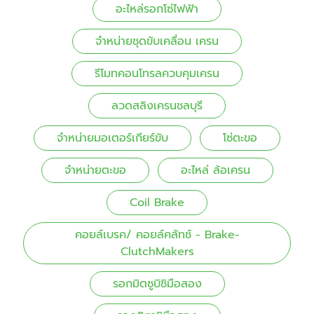
อะไหล่รอกโซ่ไฟฟ้า
จำหน่ายชุดขับเคลื่อน เครน
รีโมทคอนโทรลควบคุมเครน
ลวดสลิงเครนชลบุรี
จำหน่ายมอเตอร์เกียร์ขับ
โซ่ตะขอ
จำหน่ายตะขอ
อะไหล่ ล้อเครน
Coil Brake
คอยล์เบรค/ คอยล์คลัทช์ - Brake-
ClutchMakers
รอกมิตซูบิชิมือสอง