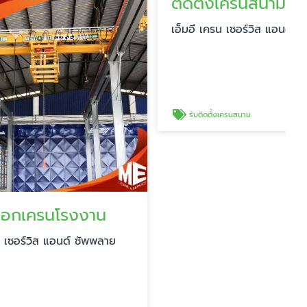
งาน
ติดตั้งเครนสนาม ชลบุรี
ซัพพลาย
เอ็มอี เครน เซอร์วิส แอนด์ ซัพพลาย