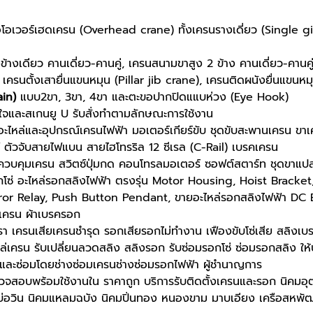
อโอเวอร์เฮดเครน (Overhead crane) ทั้งเครนรางเดี่ยว (Single g
างเดียว คานเดี่ยว-คานคู่, เครนสนามขาสูง 2 ข้าง คานเดี่ยว-คานคู
เครนตั้งเสายื่นแขนหมุน (Pillar jib crane), เครนติดผนังยื่นแขนหม
ain)
แบบ2ขา, 3ขา, 4ขา และตะขอปากปิดแแบห่วง (Eye Hook)
ใจและสเกนยู U รับสั่งทำตามลักษณะการใช้งาน
ะไหล่และอุปกรณ์เครนไฟฟ้า มอเตอร์เกียร์ขับ ชุดขับสะพานเครน ข
ตัวจับสายไฟแบน สายไฮโทรริล 12 ซีเรล (C-Rail) เบรคเครน
วบคุมเครน สวิตซ์ปุ่มกด คอนโทรลมอเตอร์ ซอฟต์สตาร์ท ชุดขาแป
กโซ่ อะไหล่รอกสลิงไฟฟ้า ตรงรุ่น Motor Housing, Hoist Bracke
ror Relay, Push Button Pendant, ขายอะไหล่รอกสลิงไฟฟ้า DC 
์เครน ผ้าเบรครอก
รา เครนเสียเครนชำรุด รอกเสียรอกไม่ทำงาน เฟืองขับโซ่เสีย สลิงเบรค
หล่เครน รับเปลี่ยนลวดสลิง สลิงรอก รับซ่อมรอกโซ่ ซ่อมรอกสลิง ให้บ
ะซ่อมโดยช่างซ่อมเครนช่างซ่อมรอกไฟฟ้า ผู้ชำนาญการ
จสอบพร้อมใช้งานใน ราคาถูก บริการรับติดตั้งเครนและรอก นิคมอุต
่อวิน นิคมแหลมฉบัง นิคมปิ่นทอง หนองขาม มาบเอียง เครือสหพัฒ