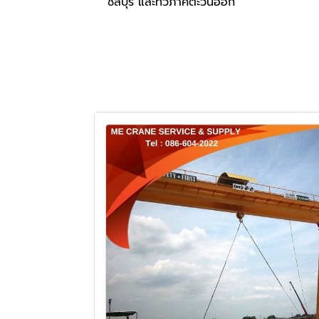
ชลบุรี และทั่วภาคตะวันออก