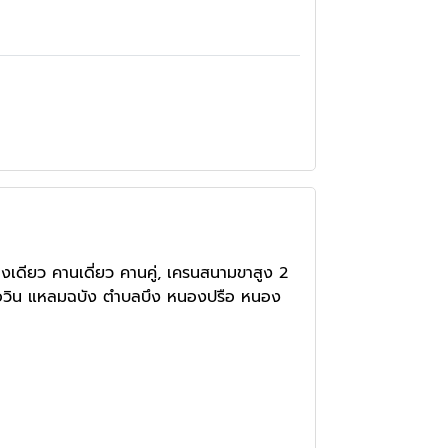
เดียว คานเดี่ยว คานคู่, เครนสนามขาสูง 2
ร บ่อวิน แหลมฉบัง ตำบลบึง หนองปรือ หนอง