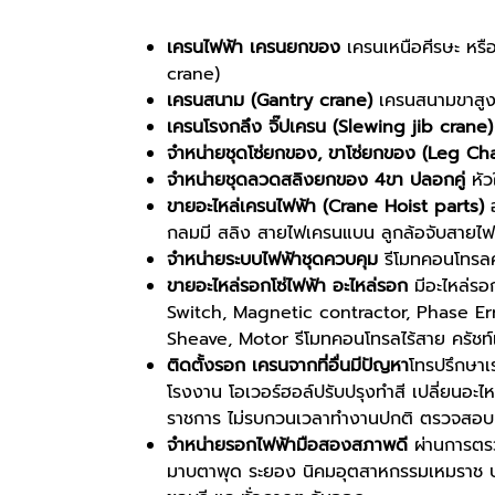
เครนไฟฟ้า เครนยกของ
เครนเหนือศีรษะ หรื
crane)
เครนสนาม (Gantry crane)
เครนสนามขาสูงข้
เครนโรงกลึง จิ๊ปเครน (Slewing jib crane)
จำหน่ายชุดโซ่ยกของ, ขาโซ่ยกของ (Leg Ch
จำหน่ายชุดลวดสลิงยกของ 4ขา ปลอกคู่
หัว
ขายอะไหล่เครนไฟฟ้า (Crane Hoist parts)
อ
กลมมี สลิง สายไฟเครนแบน ลูกล้อจับสายไฟ 
จำหน่ายระบบไฟฟ้าชุดควบคุม
รีโมทคอนโทรลค
ขายอะไหล่รอกโซ่ไฟฟ้า อะไหล่รอก
มีอะไหล่รอ
Switch, Magnetic contractor, Phase Er
Sheave, Motor รีโมทคอนโทรลไร้สาย ครัชท
ติดตั้งรอก เครนจากที่อื่นมีปัญหา
โทรปรึกษาเ
โรงงาน โอเวอร์ฮอล์ปรับปรุงทำสี เปลี่ยนอะไ
ราชการ ไม่รบกวนเวลาทำงานปกติ ตรวจสอบแล
จำหน่ายรอกไฟฟ้ามือสองสภาพดี
ผ่านการตรว
มาบตาพุด ระยอง นิคมอุตสาหกรรมเหมราช บ